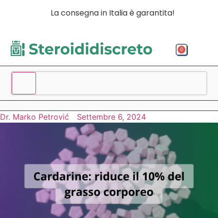
La consegna in Italia è garantita!
0
Acquista p
Acquista
Spedizio
Dr. Marko Petrović
Settembre 6, 2024