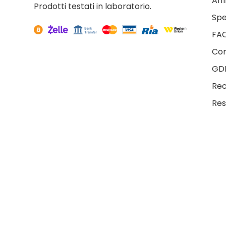
Aff
Prodotti testati in laboratorio.
Spe
FA
Con
GD
Rec
Res