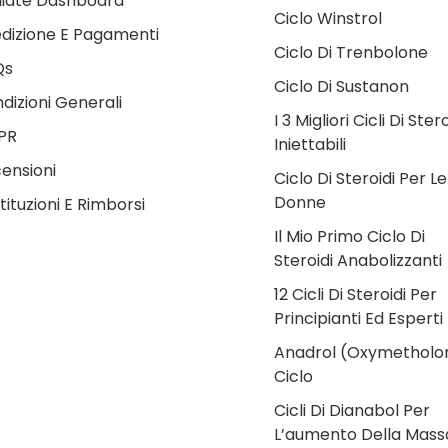
iliate Dashboard
Ciclo Winstrol
dizione E Pagamenti
Ciclo Di Trenbolone
Qs
Ciclo Di Sustanon
dizioni Generali
I 3 Migliori Cicli Di Stero
PR
Iniettabili
ensioni
Ciclo Di Steroidi Per Le
Donne
tituzioni E Rimborsi
Il Mio Primo Ciclo Di
Steroidi Anabolizzanti
12 Cicli Di Steroidi Per
Principianti Ed Esperti
Anadrol (Oxymetholo
Ciclo
Cicli Di Dianabol Per
L’aumento Della Mass