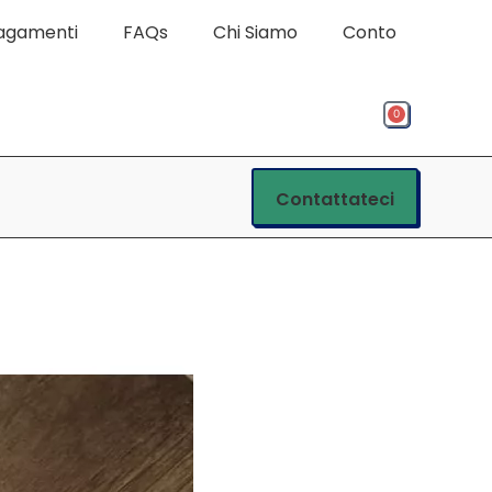
pagamenti
FAQs
Chi Siamo
Conto
0
Contattateci