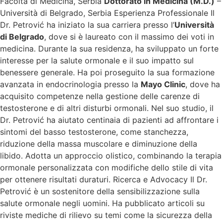
Facoltà di Medicina, Serbia
Dottorato in Medicina (M.D.)
–
Università di Belgrado, Serbia Esperienza Professionale Il
Dr. Petrović ha iniziato la sua carriera presso l’
Università
di Belgrado
, dove si è laureato con il massimo dei voti in
medicina. Durante la sua residenza, ha sviluppato un forte
interesse per la salute ormonale e il suo impatto sul
benessere generale. Ha poi proseguito la sua formazione
avanzata in endocrinologia presso la
Mayo Clinic
, dove ha
acquisito competenze nella gestione delle carenze di
testosterone e di altri disturbi ormonali. Nel suo studio, il
Dr. Petrović ha aiutato centinaia di pazienti ad affrontare i
sintomi del basso testosterone, come stanchezza,
riduzione della massa muscolare e diminuzione della
libido. Adotta un approccio olistico, combinando la terapia
ormonale personalizzata con modifiche dello stile di vita
per ottenere risultati duraturi. Ricerca e Advocacy Il Dr.
Petrović è un sostenitore della sensibilizzazione sulla
salute ormonale negli uomini. Ha pubblicato articoli su
riviste mediche di rilievo su temi come la sicurezza della