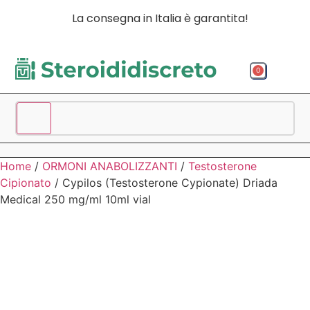
La consegna in Italia è garantita!
0
Acquista p
Acquista
Spedizio
Home
/
ORMONI ANABOLIZZANTI
/
Testosterone
Cipionato
/ Cypilos (Testosterone Cypionate) Driada
Medical 250 mg/ml 10ml vial