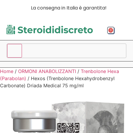
La consegna in Italia è garantita!
0
Acquista p
Acquista
Spedizio
Home
/
ORMONI ANABOLIZZANTI
/
Trenbolone Hexa
(Parabolan)
/ Hexos (Trenbolone Hexahydrobenzyl
Carbonate) Driada Medical 75 mg/ml