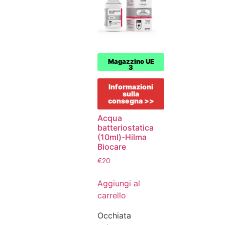
Magazzino UE
3
Informazioni
sulla
consegna >>
Acqua
batteriostatica
(10ml)-Hilma
Biocare
€
20
Aggiungi al
carrello
Occhiata