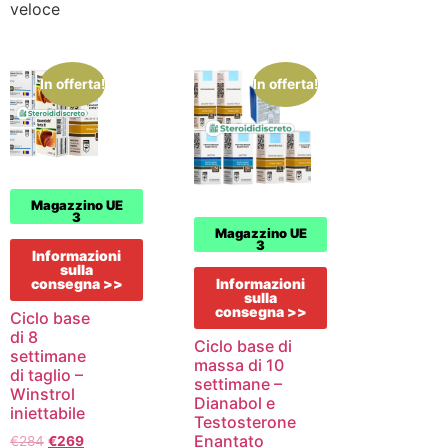
veloce
In offerta!
In offerta!
Magazzino UE
3
Magazzino UE
3
Informazioni
sulla
consegna >>
Informazioni
sulla
consegna >>
Ciclo base
di 8
Ciclo base di
settimane
massa di 10
di taglio –
settimane –
Winstrol
Dianabol e
iniettabile
Testosterone
Enantato
€
284
€
269