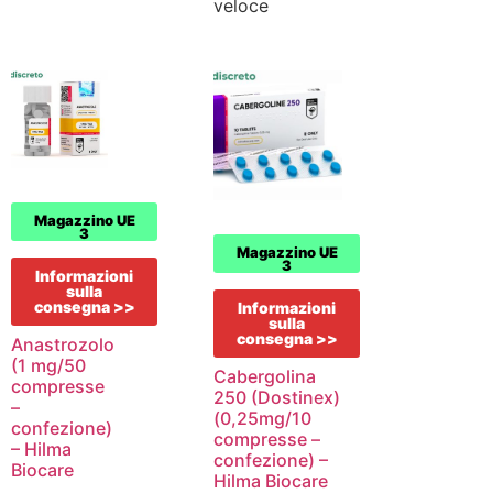
veloce
Magazzino UE
3
Magazzino UE
3
Informazioni
sulla
consegna >>
Informazioni
sulla
consegna >>
Anastrozolo
(1 mg/50
Cabergolina
compresse
250 (Dostinex)
–
(0,25mg/10
confezione)
compresse –
– Hilma
confezione) –
Biocare
Hilma Biocare