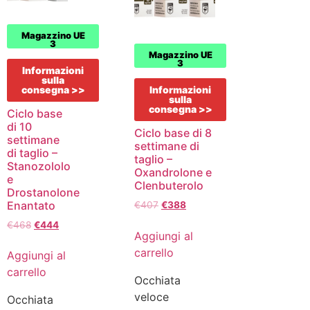
Magazzino UE
3
Magazzino UE
3
Informazioni
sulla
consegna >>
Informazioni
sulla
consegna >>
Ciclo base
di 10
Ciclo base di 8
settimane
settimane di
di taglio –
taglio –
Stanozololo
Oxandrolone e
e
Clenbuterolo
Drostanolone
Enantato
€
407
€
388
€
468
€
444
Aggiungi al
carrello
Aggiungi al
carrello
Occhiata
veloce
Occhiata