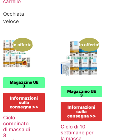
carrello
Occhiata
veloce
In offerta!
In offerta!
Magazzino UE
3
Magazzino UE
3
Informazioni
sulla
consegna >>
Informazioni
sulla
consegna >>
Ciclo
combinato
Ciclo di 10
di massa di
settimane per
8
la massa