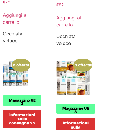
€
75
€
82
Aggiungi al
Aggiungi al
carrello
carrello
Occhiata
Occhiata
veloce
veloce
In offerta!
In offerta!
Magazzino UE
3
Magazzino UE
3
Informazioni
sulla
consegna >>
Informazioni
sulla