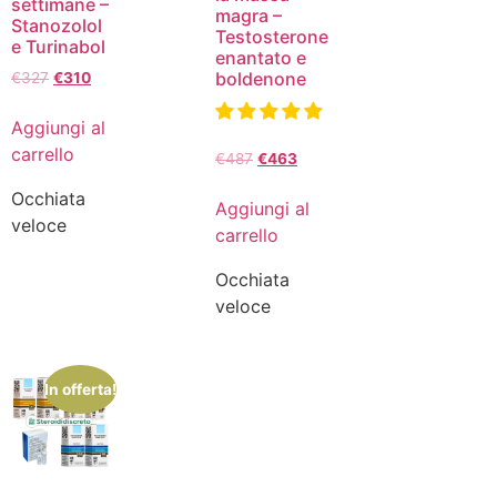
settimane –
magra –
Stanozolol
Testosterone
e Turinabol
enantato e
boldenone
€
327
€
310
Aggiungi al
carrello
€
487
€
463
Occhiata
Aggiungi al
veloce
carrello
Occhiata
veloce
In offerta!