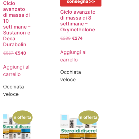
consegna >>
Ciclo
avanzato
Ciclo avanzato
di massa di
di massa di 8
10
settimane –
settimane –
Oxymetholone
Sustanon e
Deca
€
289
€
274
Durabolin
Aggiungi al
€
567
€
540
carrello
Aggiungi al
Occhiata
carrello
veloce
Occhiata
veloce
In offerta!
In offerta!