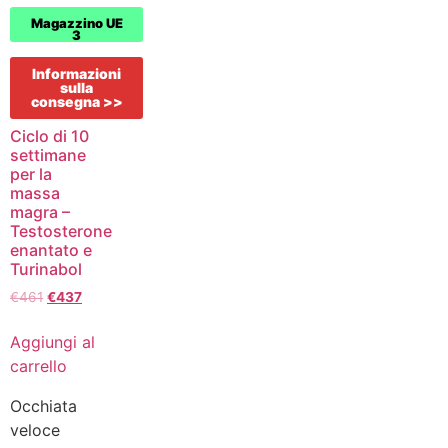
Magazzino UE
3
Informazioni
sulla
consegna >>
Ciclo di 10
settimane
per la
massa
magra –
Testosterone
enantato e
Turinabol
€
461
€
437
Aggiungi al
carrello
Occhiata
veloce