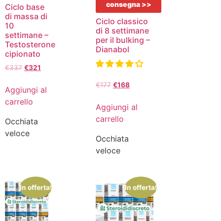
consegna >>
Ciclo base
di massa di
Ciclo classico
10
di 8 settimane
settimane –
per il bulking –
Testosterone
Dianabol
cipionato
€
337
€
321
€
177
€
168
Aggiungi al
carrello
Aggiungi al
carrello
Occhiata
veloce
Occhiata
veloce
In offerta!
In offerta!