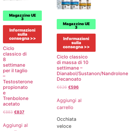
Magazzino UE
3
Magazzino UE
3
Informazioni
sulla
consegna >>
Informazioni
sulla
consegna >>
Ciclo
classico di
Ciclo classico
8
di massa di 10
settimane
settimane –
per il taglio
Dianabol/Sustanon/Nandrolone
–
Decanoato
Testosterone
propionato
€
626
€
596
e
Trenbolone
Aggiungi al
acetato
carrello
€
883
€
837
Occhiata
Aggiungi al
veloce