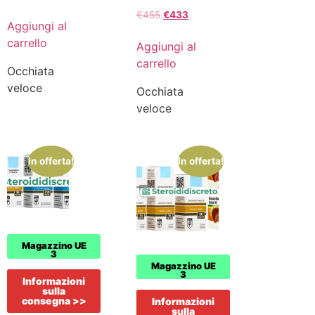
€
455
€
433
Aggiungi al
carrello
Aggiungi al
carrello
Occhiata
veloce
Occhiata
veloce
In offerta!
In offerta!
Magazzino UE
3
Magazzino UE
3
Informazioni
sulla
consegna >>
Informazioni
sulla