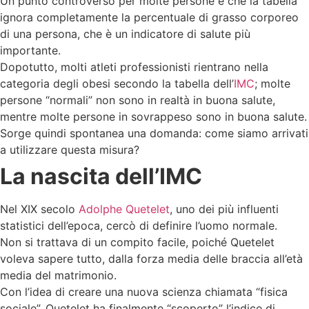
Un punto controverso per molte persone è che la tabella
ignora completamente la percentuale di grasso corporeo
di una persona, che è un indicatore di salute più
importante.
Dopotutto, molti atleti professionisti rientrano nella
categoria degli obesi secondo la tabella dell’
IMC
; molte
persone “normali” non sono in realtà in buona salute,
mentre molte persone in sovrappeso sono in buona salute.
Sorge quindi spontanea una domanda: come siamo arrivati
a utilizzare questa misura?
La nascita dell’IMC
Nel XIX secolo
Adolphe Quetelet
, uno dei più influenti
statistici dell’epoca, cercò di definire l’uomo normale.
Non si trattava di un compito facile, poiché Quetelet
voleva sapere tutto, dalla forza media delle braccia all’età
media del matrimonio.
Con l’idea di creare una nuova scienza chiamata “fisica
sociale”, Quetelet ha finalmente “scoperto” l’indice di