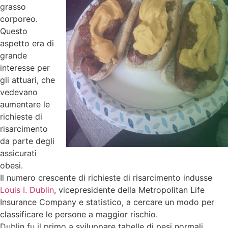
grasso
corporeo.
Questo
aspetto era di
grande
interesse per
gli attuari, che
vedevano
aumentare le
richieste di
risarcimento
da parte degli
assicurati
obesi.
Il numero crescente di richieste di risarcimento indusse
Louis I. Dublin
, vicepresidente della Metropolitan Life
Insurance Company e statistico, a cercare un modo per
classificare le persone a maggior rischio.
Dublin fu il primo a sviluppare tabelle di pesi normali