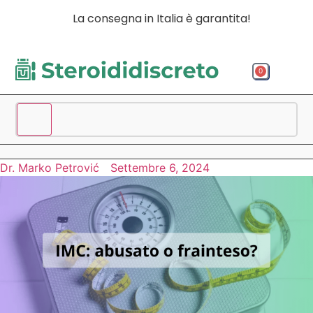
La consegna in Italia è garantita!
0
Acquista p
Acquista
Spedizio
Dr. Marko Petrović
Settembre 6, 2024