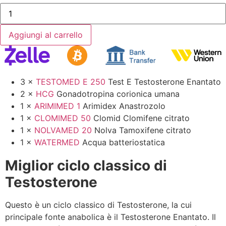
Aggiungi al carrello
3 ×
TESTOMED E 250
Test E Testosterone Enantato
2 ×
HCG
Gonadotropina corionica umana
1 ×
ARIMIMED 1
Arimidex Anastrozolo
1 ×
CLOMIMED 50
Clomid Clomifene citrato
1 ×
NOLVAMED 20
Nolva Tamoxifene citrato
1 ×
WATERMED
Acqua batteriostatica
Miglior ciclo classico di
Testosterone
Questo è un ciclo classico di Testosterone, la cui
principale fonte anabolica è il Testosterone Enantato. Il