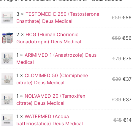
3 ×
TESTOMED E 250 (Testosterone
€
59
€
56
Enanthate) Deus Medical
2 ×
HCG (Human Chorionic
€
59
€
56
Gonadotropin) Deus Medical
1 ×
ARIMIMED 1 (Anastrozole) Deus
€
79
€
75
Medical
1 ×
CLOMIMED 50 (Clomiphene
€
39
€
37
citrate) Deus Medical
1 ×
NOLVAMED 20 (Tamoxifen
€
39
€
37
citrate) Deus Medical
1 ×
WATERMED (Acqua
€
15
€
14
batteriostatica) Deus Medical