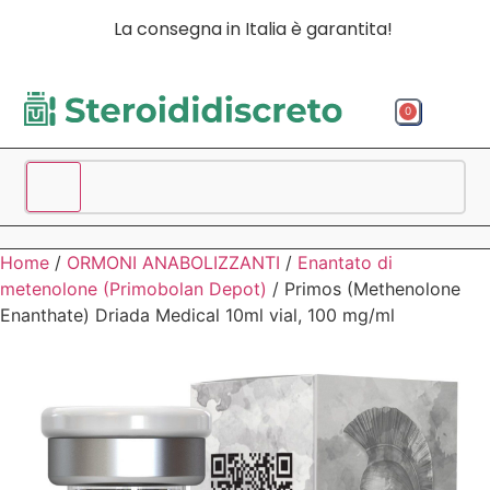
La consegna in Italia è garantita!
0
Acquista p
Acquista
Spedizio
Home
/
ORMONI ANABOLIZZANTI
/
Enantato di
metenolone (Primobolan Depot)
/ Primos (Methenolone
Enanthate) Driada Medical 10ml vial, 100 mg/ml