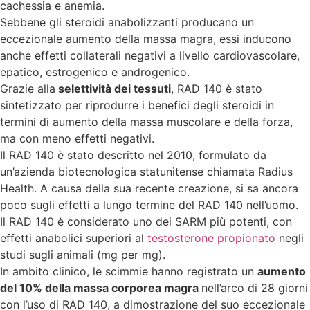
cachessia e anemia.
Sebbene gli steroidi anabolizzanti producano un
eccezionale aumento della massa magra, essi inducono
anche effetti collaterali negativi a livello cardiovascolare,
epatico, estrogenico e androgenico.
Grazie alla
selettività dei tessuti
, RAD 140 è stato
sintetizzato per riprodurre i benefici degli steroidi in
termini di aumento della massa muscolare e della forza,
ma con meno effetti negativi.
Il RAD 140 è stato descritto nel 2010, formulato da
un’azienda biotecnologica statunitense chiamata Radius
Health. A causa della sua recente creazione, si sa ancora
poco sugli effetti a lungo termine del RAD 140 nell’uomo.
Il RAD 140 è considerato uno dei SARM più potenti, con
effetti anabolici superiori al
testosterone propionato
negli
studi sugli animali (mg per mg).
In ambito clinico, le scimmie hanno registrato un
aumento
del 10% della massa corporea magra
nell’arco di 28 giorni
con l’uso di RAD 140, a dimostrazione del suo eccezionale