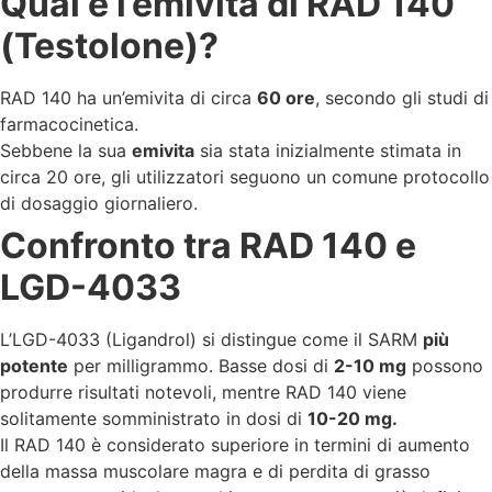
Qual è l’emivita di RAD 140
(Testolone)?
RAD 140 ha un’emivita di circa
60 ore
, secondo gli studi di
farmacocinetica.
Sebbene la sua
emivita
sia stata inizialmente stimata in
circa 20 ore, gli utilizzatori seguono un comune protocollo
di dosaggio giornaliero.
Confronto tra RAD 140 e
LGD-4033
L’LGD-4033 (Ligandrol) si distingue come il SARM
più
potente
per milligrammo. Basse dosi di
2-10 mg
possono
produrre risultati notevoli, mentre RAD 140 viene
solitamente somministrato in dosi di
10-20 mg.
Il RAD 140 è considerato superiore in termini di aumento
della massa muscolare magra e di perdita di grasso