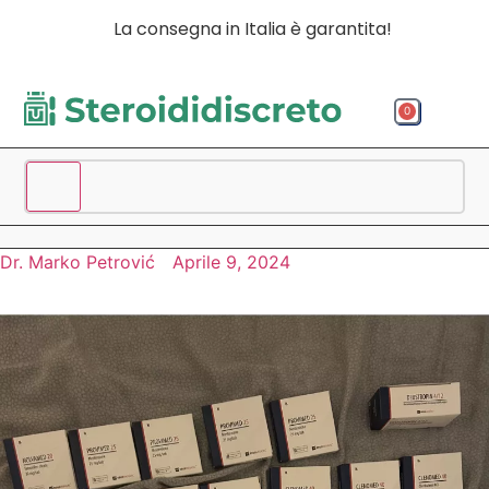
La consegna in Italia è garantita!
0
Acquista p
Acquista
Spedizio
Dr. Marko Petrović
Aprile 9, 2024