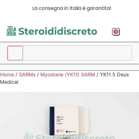
La consegna in Italia è garantita!
0
Acquista p
Acquista
Spedizio
Home
/
SARMs
/
Myostane (YK11) SARM
/ YK11 5 Deus
Medical