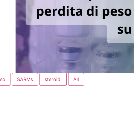
eso
SARMs
steroidi
All